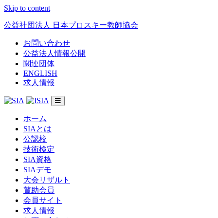
Skip to content
公益社団法人 日本プロスキー教師協会
お問い合わせ
公益法人情報公開
関連団体
ENGLISH
求人情報
ホーム
SIAとは
公認校
技術検定
SIA資格
SIAデモ
大会リザルト
賛助会員
会員サイト
求人情報